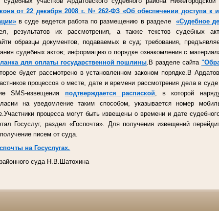
и судебных участков Ардатовского судебного района Нижегородской 
кона от 22 декабря 2008 г. № 262-ФЗ «Об обеспечении доступа к
ации»
в суде ведется работа по размещению в разделе
«Судебное д
л, результатов их рассмотрения, а также текстов судебных а
ти образцы документов, подаваемых в суд; требования, предъявл
вания судебных актов; информацию о порядке ознакомления с материал
бланка для оплаты государственной пошлины
.В разделе сайта
"Обр
оторое будет рассмотрено в установленном законом порядке.В Ардато
астников процессов о месте, дате и времени рассмотрения дела в суд
ние SMS-извещения
подтверждается распиской
, в которой наряд
гласии на уведомление таким способом, указывается номер мобил
.Участники процесса могут быть извещены о времени и дате судебного
тал Госуслуг, раздел «Госпочта». Для получения извещений перейди
 получение писем от суда.
спочты на Госуслугах.
районного суда Н.В.Шатохина
Ф