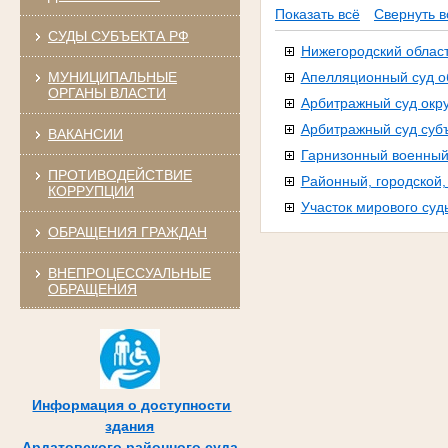
Показать всё
Свернуть в
СУДЫ СУБЪЕКТА РФ
Нижегородский област
МУНИЦИПАЛЬНЫЕ
Апелляционный суд 
ОРГАНЫ ВЛАСТИ
Арбитражный суд окру
Арбитражный суд суб
ВАКАНСИИ
Гарнизонный военный
ПРОТИВОДЕЙСТВИЕ
Районный, городской
КОРРУПЦИИ
Участок мирового суд
ОБРАЩЕНИЯ ГРАЖДАН
ВНЕПРОЦЕССУАЛЬНЫЕ
ОБРАЩЕНИЯ
Информация о доступности
здания
Ардатовского районного суда