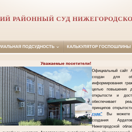
ИЙ РАЙОННЫЙ СУД НИЖЕГОРОДСК
РИАЛЬНАЯ ПОДСУДНОСТЬ
КАЛЬКУЛЯТОР ГОСПОШЛИНЫ
Уважаемые посетители!
Официальный сайт А
создан для объ
информирования гра
целью повышения д
открытости и дост
обеспечивает реа
принципов открытост
суде"
Вы можете о
создания Ардато
Нижегородской обла