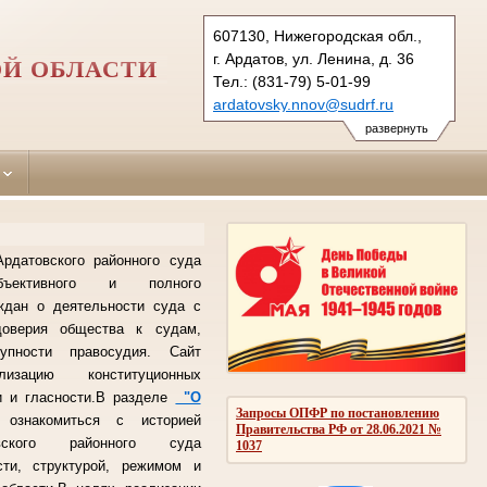
607130, Нижегородская обл.,
г. Ардатов, ул. Ленина, д. 36
ОЙ ОБЛАСТИ
Тел.: (831-79) 5-01-99
ardatovsky.nnov@sudrf.ru
развернуть
рдатовского районного суда
ективного и полного
ждан о деятельности суда с
оверия общества к судам,
упности правосудия. Сайт
лизацию конституционных
и и гласности.В разделе
"О
Запросы ОПФР по постановлению
знакомиться с историей
Правительства РФ от 28.06.2021 №
вского районного суда
1037
сти, структурой, режимом и