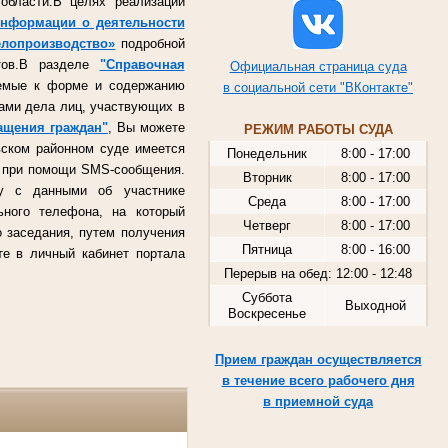
области.В целях реализации
 информации о деятельности
елопроизводство»
подробной
ктов.В разделе
"Справочная
Официальная страница суда
яемые к форме и содержанию
в социальной сети "ВКонтакте"
ами дела лиц, участвующих в
ащения граждан"
, Вы можете
РЕЖИМ РАБОТЫ СУДА
вском районном суде имеется
Понедельник
8:00 - 17:00
е при помощи
SMS
-сообщения.
Вторник
8:00 - 17:00
у с данными об участнике
Среда
8:00 - 17:00
ьного телефона, на который
Четверг
8:00 - 17:00
 заседания, путем получения
Пятница
8:00 - 16:00
те в личный кабинет портала
Перерыв на обед: 12:00 - 12:48
Суббота
Выходной
Воскресенье
Прием граждан осуществляется
в течение всего рабочего дня
в приемной суда