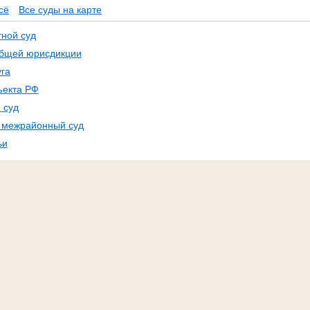
сё
Все суды на карте
ной суд
общей юрисдикции
га
ъекта РФ
 суд
, межрайонный суд
ьи