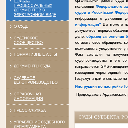
организацией работы суда 
ПОДАЧА
ПРОЦЕССУАЛЬНЫХ
положений
Федерального за
ДОКУМЕНТОВ В
судов в Российской Федер
ЭЛЕКТРОННОМ ВИДЕ
информации о движении де
информация"
Вы можете най
О СУДЕ
документов; порядок обжало
деле;
образец заполнения 
СУДЕЙСКОЕ
СООБЩЕСТВО
оставить свое обращение, к
возможность уведомления уч
НОРМАТИВНЫЕ АКТЫ
Факт согласия на получе
судопроизводства и его со
ДОКУМЕНТЫ СУДА
направляется SMS-извещение
извещений через единый пор
СУДЕБНОЕ
Госуслуг и дайте согласие на
ДЕЛОПРОИЗВОДСТВО
Инструкция по настройке Го
СПРАВОЧНАЯ
Председатель Ардатовского 
ИНФОРМАЦИЯ
ПРЕСС-СЛУЖБА
СУДЫ СУБЪЕКТА Р
УПРАВЛЕНИЕ СУДЕБНОГО
ДЕПАРТАМЕНТА